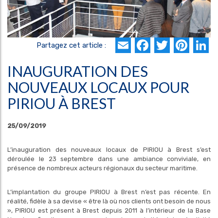
Email
Faceboo
Twitte
Pin
L
Partagez cet article :
INAUGURATION DES
NOUVEAUX LOCAUX POUR
PIRIOU À BREST
25/09/2019
L’inauguration des nouveaux locaux de PIRIOU à Brest s’est
déroulée le 23 septembre dans une ambiance conviviale, en
présence de nombreux acteurs régionaux du secteur maritime.
L’implantation du groupe PIRIOU à Brest n’est pas récente. En
réalité, fidèle à sa devise « être là où nos clients ont besoin de nous
», PIRIOU est présent à Brest depuis 2011 à l’intérieur de la Base