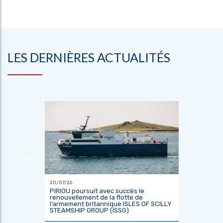
LES DERNIÈRES ACTUALITÉS
20/07/26
18/06/26
ier
PIRIOU poursuit avec succès le
L’Indoné
renouvellement de la flotte de
constru
l’armement britannique ISLES OF SCILLY
scientif
STEAMSHIP GROUP (ISSG)
KRisNa 