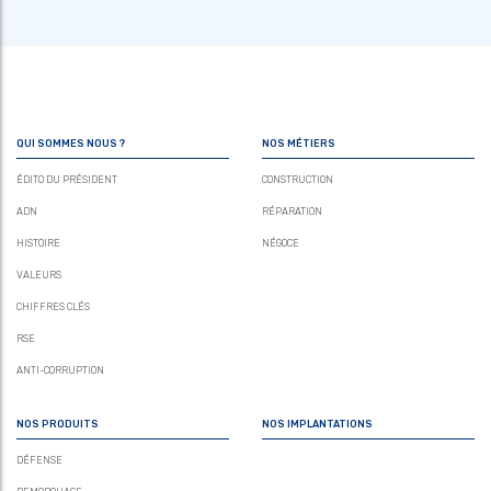
QUI SOMMES NOUS ?
NOS MÉTIERS
ÉDITO DU PRÉSIDENT
CONSTRUCTION
ADN
RÉPARATION
HISTOIRE
NÉGOCE
VALEURS
CHIFFRES CLÉS
RSE
ANTI-CORRUPTION
NOS PRODUITS
NOS IMPLANTATIONS
DÉFENSE