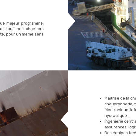
ique majeur programmé,
t tous nos chantiers
ité, pour un même sens
Maîtrise de la c
chaudronnerie, t
électronique, in
hydraulique …
Ingénierie centr
assurances, logis
Des équipes tech