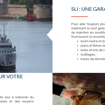
SLI : UNE GA
Pour aller toujours plu
maîtrisant le coût glo
de maintien en condit
fournissent un ensembl
livret navire et
plans et fiches 
listes et lots de
outillages,
bases de données
UR VOTRE
nte vise à redonner du
plexes et des moyens