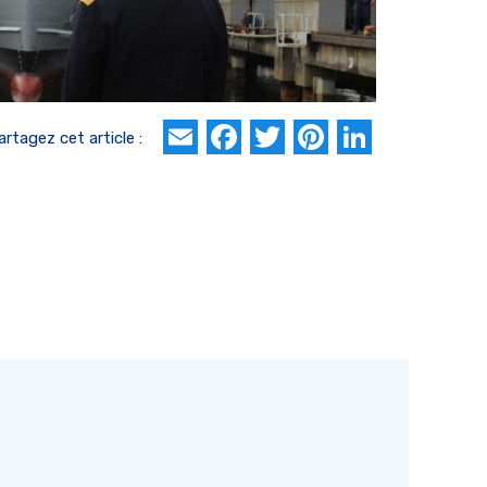
Email
Facebook
Twitter
Pinterest
Linked
artagez cet article :