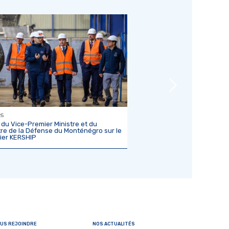
25
26/11/25
e du Vice-Premier Ministre et du
PIRIOU : l’industrie naval
tre de la Défense du Monténégro sur le
portes d’un CDI, même sa
ier KERSHIP
US REJOINDRE
NOS ACTUALITÉS