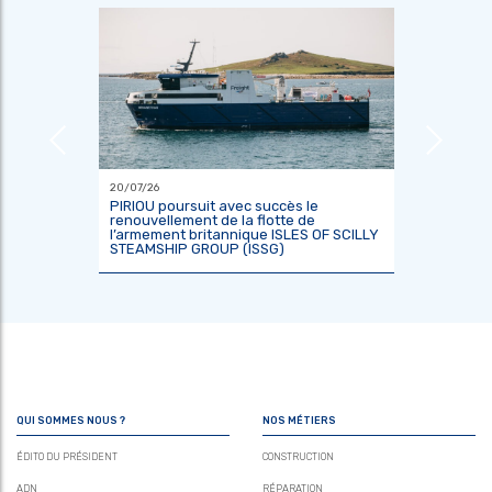
20/07/26
18/06/26
ier
PIRIOU poursuit avec succès le
L’Indoné
renouvellement de la flotte de
constru
l’armement britannique ISLES OF SCILLY
scientif
STEAMSHIP GROUP (ISSG)
KRisNa 
QUI SOMMES NOUS ?
NOS MÉTIERS
ÉDITO DU PRÉSIDENT
CONSTRUCTION
ADN
RÉPARATION