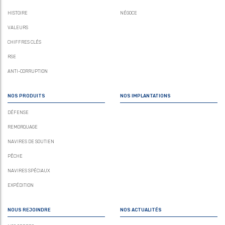
HISTOIRE
NÉGOCE
VALEURS
CHIFFRES CLÉS
RSE
ANTI-CORRUPTION
NOS PRODUITS
NOS IMPLANTATIONS
DÉFENSE
REMORQUAGE
NAVIRES DE SOUTIEN
PÊCHE
NAVIRES SPÉCIAUX
EXPÉDITION
NOUS REJOINDRE
NOS ACTUALITÉS