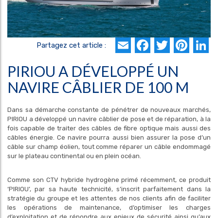
Email
Faceboo
Twitte
Pin
L
Partagez cet article :
PIRIOU A DÉVELOPPÉ UN
NAVIRE CÂBLIER DE 100 M
Dans sa démarche constante de pénétrer de nouveaux marchés,
PIRIOU a développé un navire câblier de pose et de réparation, à la
fois capable de traiter des câbles de fibre optique mais aussi des
câbles énergie. Ce navire pourra aussi bien assurer la pose d’un
câble sur champ éolien, tout comme réparer un câble endommagé
sur le plateau continental ou en plein océan.
Comme son CTV hybride hydrogène primé récemment, ce produit
‘PIRIOU’, par sa haute technicité, s’inscrit parfaitement dans la
stratégie du groupe et les attentes de nos clients afin de faciliter
les opérations de maintenance, d’optimiser les charges
d’exploitation et de répondre aux enjeux de sécurité ainsi qu’aux