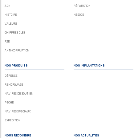
ADN
RÉPARATION
HISTOIRE
NÉGOCE
VALEURS
CHIFFRES CLÉS
RSE
ANTI-CORRUPTION
NOS PRODUITS
NOS IMPLANTATIONS
DÉFENSE
REMORQUAGE
NAVIRES DE SOUTIEN
PÊCHE
NAVIRES SPÉCIAUX
EXPÉDITION
NOUS REJOINDRE
NOS ACTUALITÉS