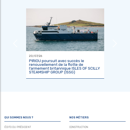
20/07/26
18/06/26
ier
PIRIOU poursuit avec succès le
L’Indoné
renouvellement de la flotte de
constru
l’armement britannique ISLES OF SCILLY
scientif
STEAMSHIP GROUP (ISSG)
KRisNa 
QUI SOMMES NOUS ?
NOS MÉTIERS
ÉDITO DU PRÉSIDENT
CONSTRUCTION