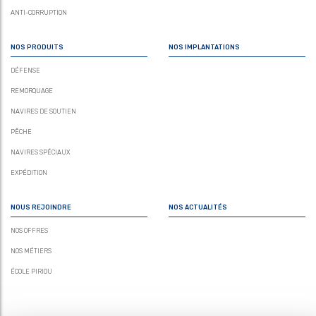
ANTI-CORRUPTION
NOS PRODUITS
NOS IMPLANTATIONS
DÉFENSE
REMORQUAGE
NAVIRES DE SOUTIEN
PÊCHE
NAVIRES SPÉCIAUX
EXPÉDITION
NOUS REJOINDRE
NOS ACTUALITÉS
NOS OFFRES
NOS MÉTIERS
ÉCOLE PIRIOU