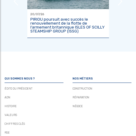
20/07/26
18/06/26
ier
PIRIOU poursuit avec succès le
L’Indoné
renouvellement de la flotte de
constru
l’armement britannique ISLES OF SCILLY
scientif
STEAMSHIP GROUP (ISSG)
KRisNa 
QUI SOMMES NOUS ?
NOS MÉTIERS
ÉDITO DU PRÉSIDENT
CONSTRUCTION
ADN
RÉPARATION
HISTOIRE
NÉGOCE
VALEURS
CHIFFRES CLÉS
RSE