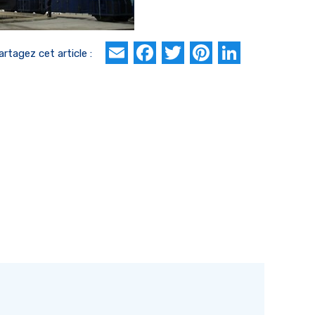
Email
Facebook
Twitter
Pinterest
Linked
artagez cet article :