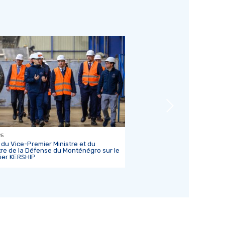
25
26/11/25
e du Vice-Premier Ministre et du
PIRIOU : l’industrie naval
tre de la Défense du Monténégro sur le
portes d’un CDI, même sa
ier KERSHIP