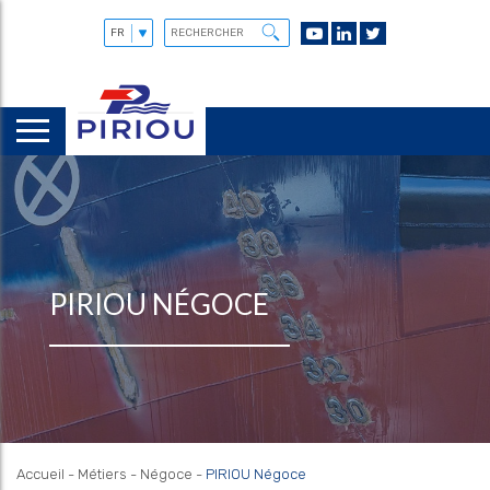
PIRIOU NÉGOCE
Accueil
-
Métiers
-
Négoce
-
PIRIOU Négoce