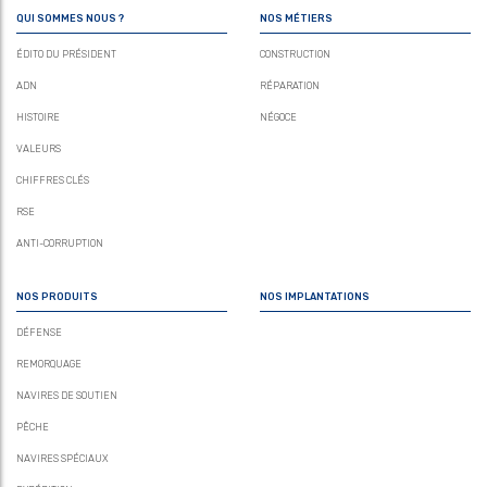
QUI SOMMES NOUS ?
NOS MÉTIERS
ÉDITO DU PRÉSIDENT
CONSTRUCTION
ADN
RÉPARATION
HISTOIRE
NÉGOCE
VALEURS
CHIFFRES CLÉS
RSE
ANTI-CORRUPTION
NOS PRODUITS
NOS IMPLANTATIONS
DÉFENSE
REMORQUAGE
NAVIRES DE SOUTIEN
PÊCHE
NAVIRES SPÉCIAUX